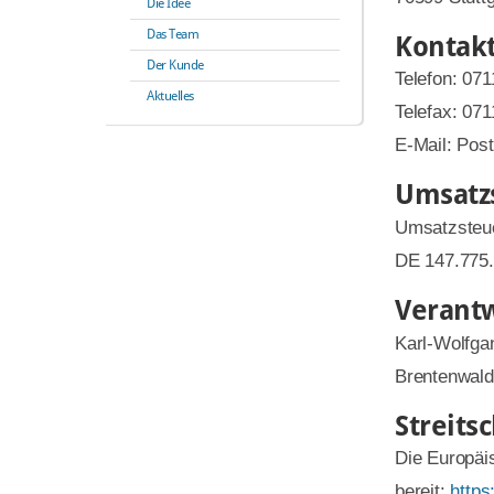
Die Idee
Das Team
Kontakt
Der Kunde
Telefon: 07
Aktuelles
Telefax: 07
E-Mail: Po
Umsatz
Umsatzsteue
DE 147.775
Verantw
Karl-Wolfg
Brentenwald
Streits
Die Europäis
bereit:
https