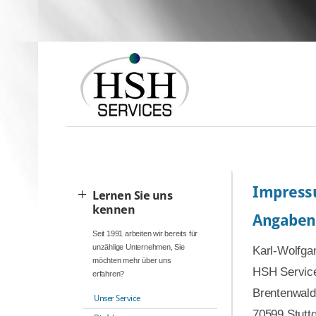
Impres
Lernen Sie uns
kennen
Angaben
Seit 1991 arbeiten wir bereits für
unzählige Unternehmen, Sie
Karl-Wolfg
möchten mehr über uns
HSH Servic
erfahren?
Brentenwald
Unser Service
70599 Stuttg