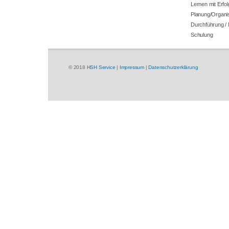
Lernen mit Erfol
Planung/Organis
Durchführung /
Schulung
© 2018
HSH Service
|
Impressum
|
Datenschutzerklärung