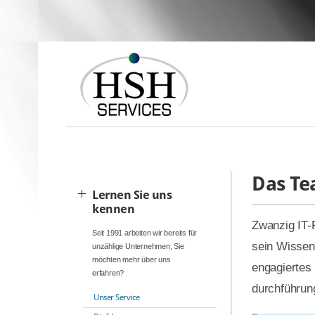
Das T
Lernen Sie uns
kennen
Zwanzig IT-
Seit 1991 arbeiten wir bereits für
sein Wissen 
unzählige Unternehmen, Sie
möchten mehr über uns
engagiertes
erfahren?
durchführun
Unser Service